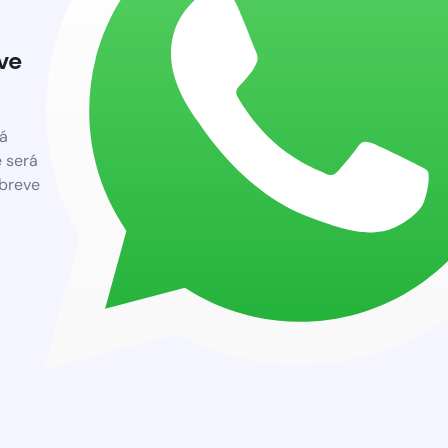
ve
á
 será
breve