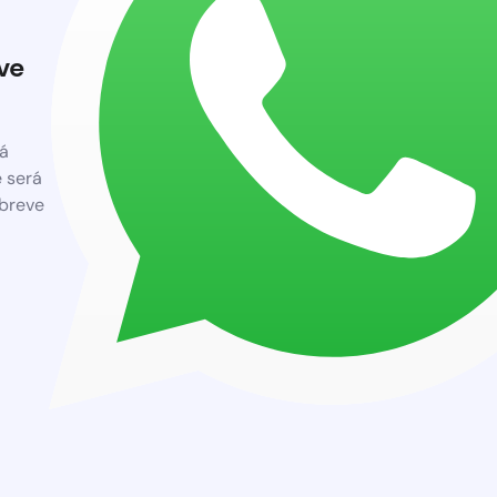
ve
á
 será
breve