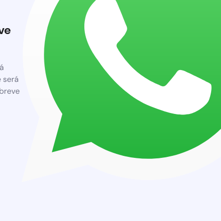
ve
á
 será
breve